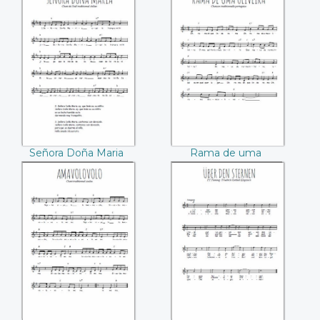
Señora Doña Maria
Rama de uma
oliveira
Señora Doña Maria
Rama de uma
oliveira
Amavolovolo
Uber den Sternen
(F.F. Fleming /
Friedrich Gottlieb
Klopstock)