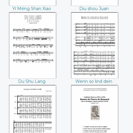
Yí Méng Shan Xiao
Diu shou Juan
Diao
Du Shu Lang
Wenn so lind dein
Auge mir
(Johannes Brahms)
Du Shu Lang
Wenn so lind dein
Auge mir (Johannes
Brahms)
Une puce j'ai
Sonnets de Pierre
dedans l'oreille
Ronsard
(Claude le Jeune)
(Guillaume Boni)