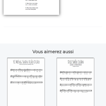
Vous aimerez aussi
Yí Méng Shan Xiao
Diu shou Juan
Diao