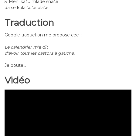
5. Meni kažu mlade snaše
da se kola šuše plaše.
Traduction
Google traduction me propose ceci :
Le calendrier m'a dit
d'avoir tous les castors à gauche.
Je doute...
Vidéo