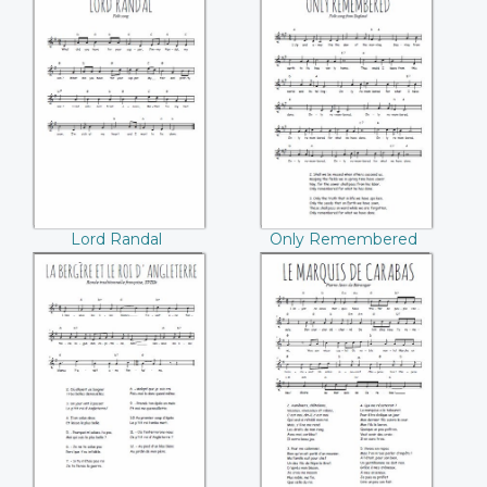
Franz von Liszt)
Lord Randal
Only Remembered
Lord Randal
Only Remembered
La bergère et le roi
Le marquis de
d'Angleterre
Carabas (Pierre-
Jean de Béranger)