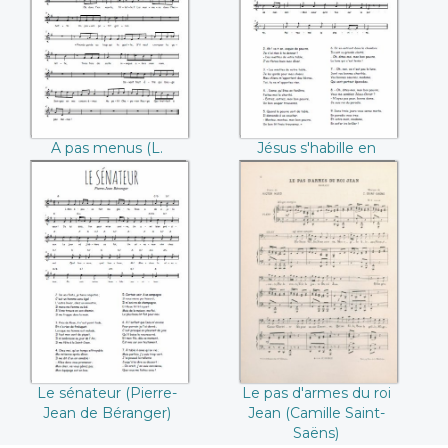
Fortolis / Albert
pauvre
Landry)
A pas menus (L.
Jésus s'habille en
Fortolis / Albert
pauvre
Landry)
Le sénateur
Le pas d'armes du
(Pierre-Jean de
roi Jean (Camille
Béranger)
Saint-Saëns)
Le sénateur (Pierre-
Le pas d'armes du roi
Jean de Béranger)
Jean (Camille Saint-
Saëns)