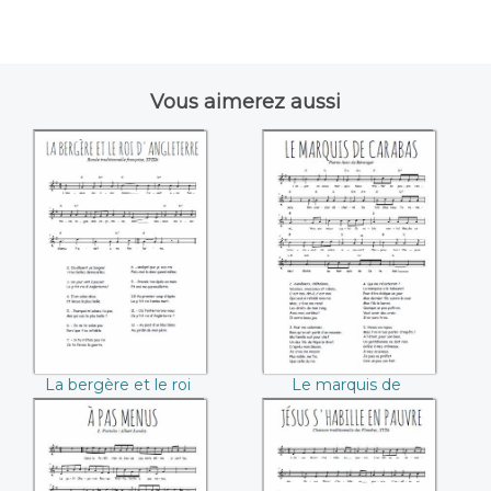
Vous aimerez aussi
La bergère et le roi
Le marquis de
d'Angleterre
Carabas (Pierre-
Jean de Béranger)
La bergère et le roi
Le marquis de
d'Angleterre
Carabas (Pierre-Jean
de Béranger)
A pas menus (L.
Jésus s'habille en