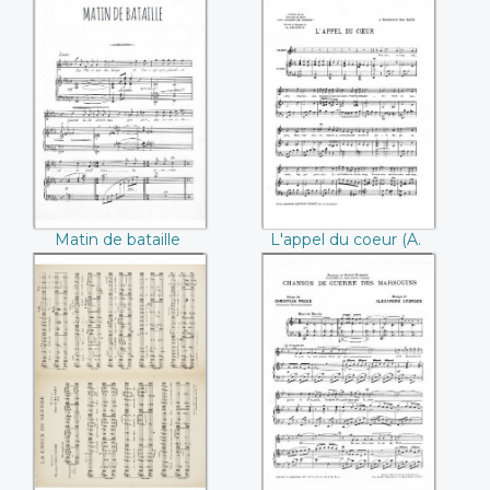
Biron)
Matin de bataille
L'appel du coeur
(Pierre Lasserre)
(A. Dupuy)
Matin de bataille
L'appel du coeur (A.
(Pierre Lasserre)
Dupuy)
La croix de guerre
Chant de guerre
(Abbé Carré / René
des Marsouins
Quid'beauf)
(Alexandre
Georges / Christian
Froge)