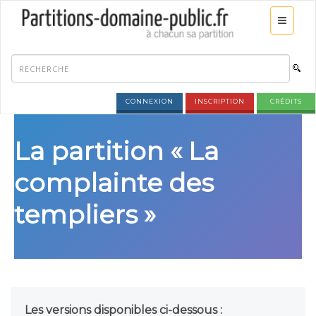
CONNEXION
INSCRIPTION
CRÉDITS
La partition « La
complainte des
templiers »
Les versions disponibles ci-dessous :