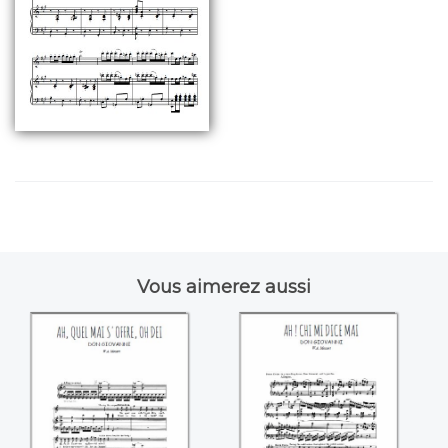
Vous aimerez aussi
Ah quel mai s'offre,
Ah ! Chi mi dice mai
oh dei (Mozart)
(Mozart)