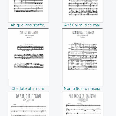
Ah quel mai s'offre,
Ah ! Chi mi dice mai
oh dei (Mozart)
(Mozart)
Che fate all'amore
Non ti fidar o
(Mozart)
misera (Mozart)
Che fate all'amore
Non ti fidar o misera
(Mozart)
(Mozart)
Or sai chi l'onore
Ah fuggi ! il traditor