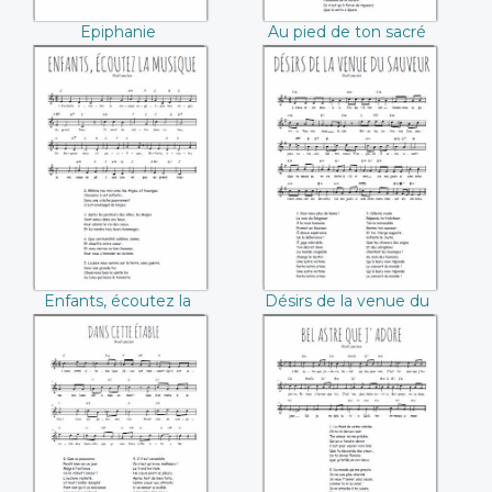
Epiphanie
Au pied de ton sacré
berceau
Enfants, écoutez la
Désirs de la venue
musique
du Sauveur
Enfants, écoutez la
Désirs de la venue du
musique
Sauveur
Dans cette étable
Bel astre que
j'adore