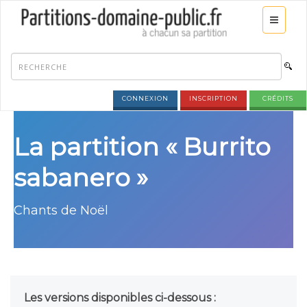
CONNEXION
INSCRIPTION
CRÉDITS
La partition « Burrito
sabanero »
Chants de Noël
Les versions disponibles ci-dessous :