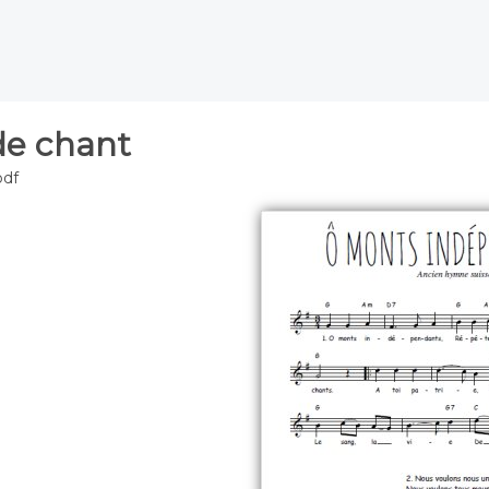
de chant
pdf