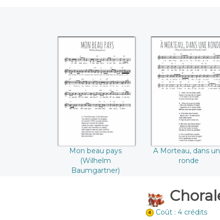
Mon beau pays
A Morteau, dan
(Wilhelm
une ronde
Baumgartner)
Mon beau pays
A Morteau, dans u
(Wilhelm
ronde
Baumgartner)
Chorale
Coût : 4 crédits