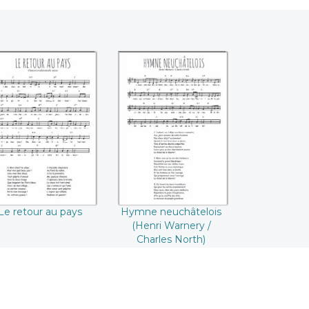
e retour au pays
Hymne
neuchâtelois
(Henri Warnery /
Charles North)
Le retour au pays
Hymne neuchâtelois
(Henri Warnery /
Charles North)