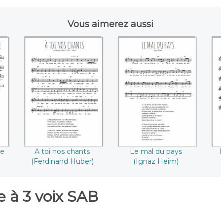
Vous aimerez aussi
s
A toi nos chants
Le mal du pays
L
(Ferdinand Huber)
(Ignaz Heim)
ne
A toi nos chants
Le mal du pays
(Ferdinand Huber)
(Ignaz Heim)
 à 3 voix SAB