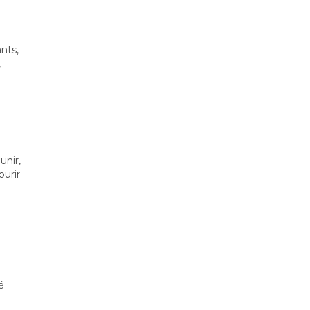
nts,
,
unir,
urir
é
é