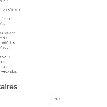
mois d'janvier
t écoulé;
és.
'as réfléchi
radis.
 réfléchis
a Mady.
as voulu,
cus.
voulu,
 veux plus.
ires