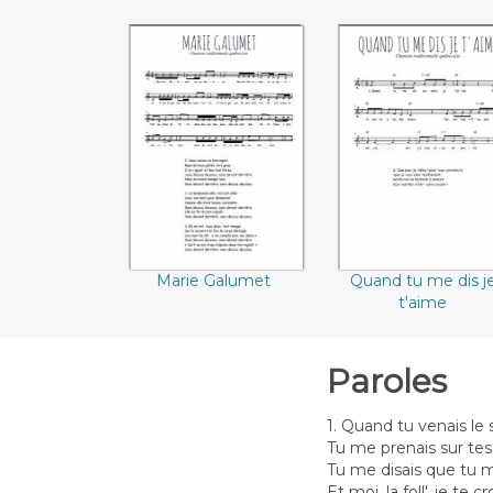
Marie Galumet
Quand tu me dis 
t'aime
Marie Galumet
Quand tu me dis j
t'aime
Paroles
1. Quand tu venais le 
Tu me prenais sur te
Tu me disais que tu m
Et moi, la foll', je te cr