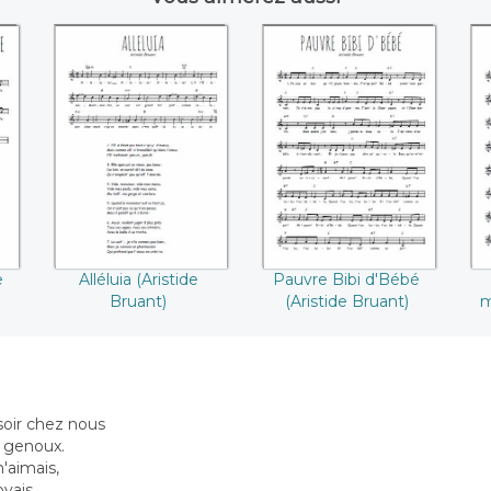
je
Alléluia (Aristide
Pauvre Bibi d'Bébé
Bruant)
(Aristide Bruant)
mi
e
Alléluia (Aristide
Pauvre Bibi d'Bébé
Bruant)
(Aristide Bruant)
m
soir chez nous
s genoux.
'aimais,
oyais.