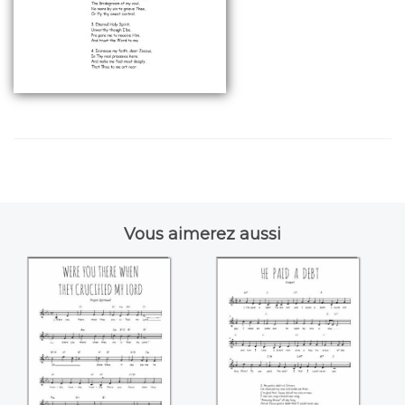
Vous aimerez aussi
Were you there
He paid a debt
when they
crucified my Lord