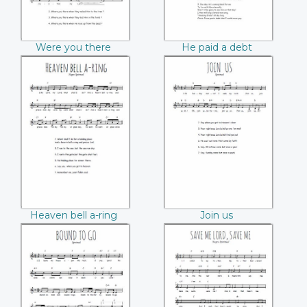
Were you there
He paid a debt
when they crucified
my Lord
Heaven bell a-ring
Join us
Heaven bell a-ring
Join us
Bound to go
Save me Lord, save
me