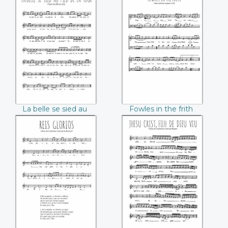
Halle)
Halle)
La belle se sied au
Fowles in the frith
pied de la tour
La belle se sied au
Fowles in the frith
pied de la tour
Reis glorios
Jhesu Crist, filh de
(Guiraud de
dieu viu (Guiraud
Bourneil)
Riquier)