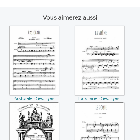
Vous aimerez aussi
Pastorale
La sirène ((Georges
((Georges Bizet))
Bizet))
Pastorale (Georges
La sirène (Georges
Bizet)
Bizet)
Les pêcheurs de
Le doute ((Georges
perles, Acte I
Bizet))