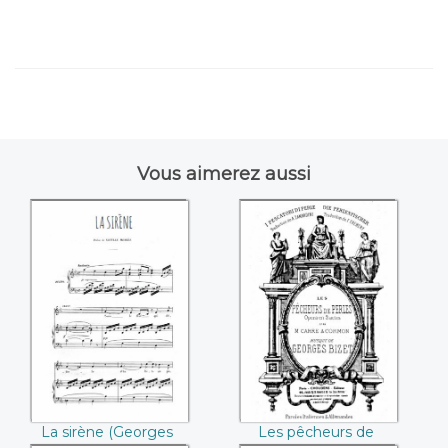
Vous aimerez aussi
La sirène ((Georges
Les pêcheurs de
Bizet))
perles, Acte I
((Georges Bizet))
La sirène (Georges
Les pêcheurs de