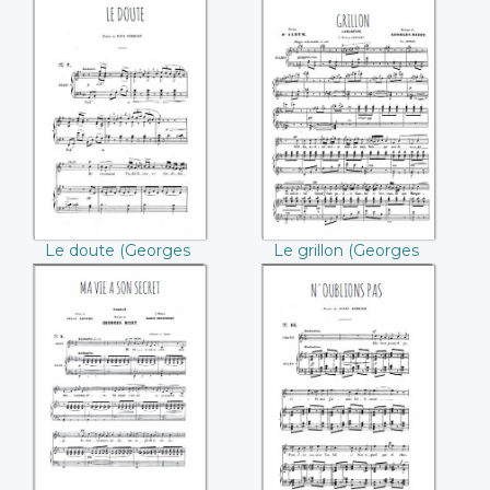
Bizet)
perles, Acte I
(Georges Bizet)
Le doute ((Georges
Le grillon
Bizet))
((Georges Bizet))
Le doute (Georges
Le grillon (Georges
Bizet)
Bizet)
Ma vie a son secret
N'oublions pas
((Georges Bizet))
((Georges Bizet))