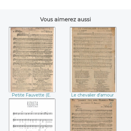
Vous aimerez aussi
Petite Fauvette ((E.
Le chevalier
Dumont / F.L.
d'amour ((E.
Bénech))
Dumont / F.L.
Bénech))
Petite Fauvette (E.
Le chevalier d'amour
Dumont / F.L.
(E. Dumont / F.L.
Bénech)
Bénech)
Riquita ((E.
Ne rendez pas les
Dumont / F.L.
hommes fous ((E.