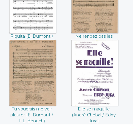
Bénech))
Dumont / F.L.
Bénech))
Riquita (E. Dumont /
Ne rendez pas les
F.L. Bénech)
hommes fous (E.
Dumont / F.L.
Bénech)
Tu voudrais me
Elle se maquille
voir pleurer ((E.
(André Chebal /
Dumont / F.L.
Eddy Jura)
Bénech))
Tu voudrais me voir
Elle se maquille
pleurer (E. Dumont /
(André Chebal / Eddy
F.L. Bénech)
Jura)