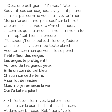
2. C'est une bell' grand' fill', mais à l'atelier,
Souvent, ses compagnes, la voyaient pleurer :
Je n'suis pas comme vous qui avez un' mère,
Moi je n'ai personne, j'suis seul' sur la terre !
Une amie lui dit : Veux-tu v'nir chez nous,
Je connais quelqu'un qui t'aime comme un fou !
Il me répétait, hier soir encore;
P'tit soeur, j't'en supplie, dis lui que j'l'adore !
Un soir elle se vit, en robe toute blanche,
Ecoutant son mari qui vers elle se penche :
Petite fleur des neiges !
Les anges te protègent !
Au fond de tes grands yeux,
Brille un coin du ciel bleu !
Chacun sur cette terre,
A son lot de misère,
Mais moi je remercie la vie
Qui t'a faite si jolie !
3. Et c'est tous les rêves, la jolie maison,
L'oiseau sur la branch' chante sa chanson,
Et dans son berceau, Bébé qui s'éveille,