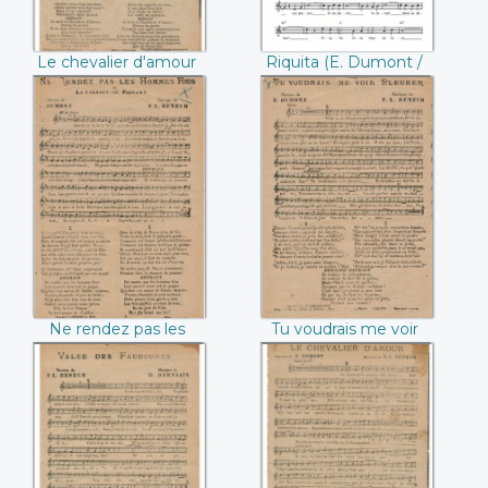
Le chevalier d'amour
Riquita (E. Dumont /
(E. Dumont / F.L.
F.L. Bénech)
Bénech)
Ne rendez pas les
Tu voudrais me
hommes fous ((E.
voir pleurer ((E.
Dumont / F.L.
Dumont / F.L.
Bénech))
Bénech))
Ne rendez pas les
Tu voudrais me voir
hommes fous (E.
pleurer (E. Dumont /
Dumont / F.L.
F.L. Bénech)
Bénech)
Valse des
Le chevalier
faubourgs (F.L.
d'amour (E.
Bénech / D.
Dumont / F.L.