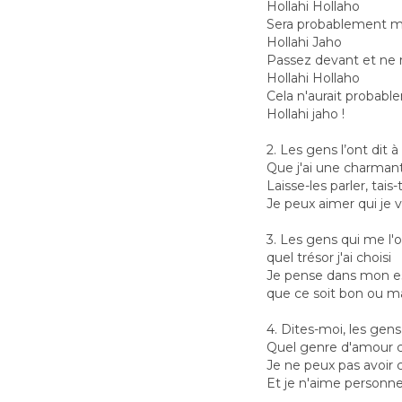
Hollahi Hollaho
Sera probablement ma
Hollahi Jaho
Passez devant et ne re
Hollahi Hollaho
Cela n'aurait probabl
Hollahi jaho !
2. Les gens l’ont dit à
Que j'ai une charman
Laisse-les parler, tais-
Je peux aimer qui je 
3. Les gens qui me l'o
quel trésor j'ai choisi
Je pense dans mon es
que ce soit bon ou m
4. Dites-moi, les gens,
Quel genre d'amour c
Je ne peux pas avoir 
Et je n'aime personne