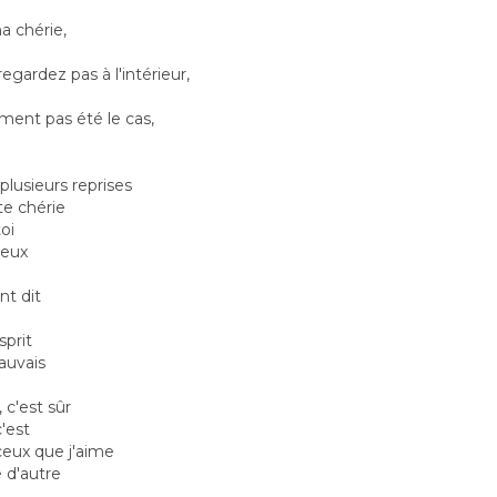
 chérie,
gardez pas à l'intérieur,
ement pas été le cas,
 plusieurs reprises
te chérie
toi
veux
nt dit
prit
auvais
 c'est sûr
'est
ceux que j'aime
 d'autre