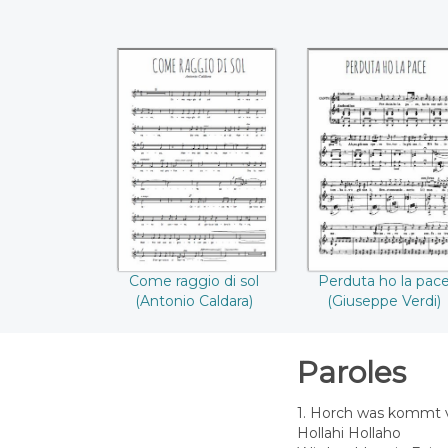
Come raggio di sol
Perduta ho la pa
(Antonio Caldara)
(Giuseppe Verdi
Come raggio di sol
Perduta ho la pac
(Antonio Caldara)
(Giuseppe Verdi)
Paroles
1. Horch was kommt v
Hollahi Hollaho