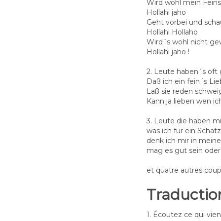
Wird wohl mein Feins
Hollahi jaho
Geht vorbei und schau
Hollahi Hollaho
Wird´s wohl nicht ge
Hollahi jaho !
2. Leute haben´s oft
Daß ich ein fein´s Li
Laß sie reden schweig 
Kann ja lieben wen ich
3. Leute die haben mi
was ich für ein Schat
denk ich mir in mein
mag es gut sein ode
et quatre autres coup
Traductio
1. Écoutez ce qui vient