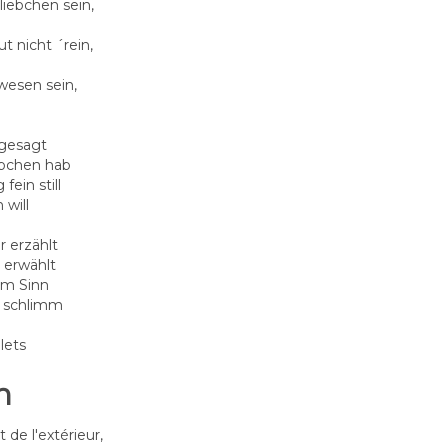
liebchen sein,
t nicht ´rein,
wesen sein,
 gesagt
ebchen hab
fein still
 will
r erzählt
z erwählt
em Sinn
r schlimm
lets
n
 de l'extérieur,