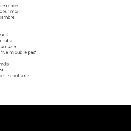
se marie
l pour moi
 chambre
l
 mort
a tombe
 tombale
 "Ne m'oublie pas"
radis
si
ieille coutume