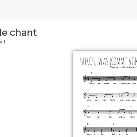
de chant
pdf