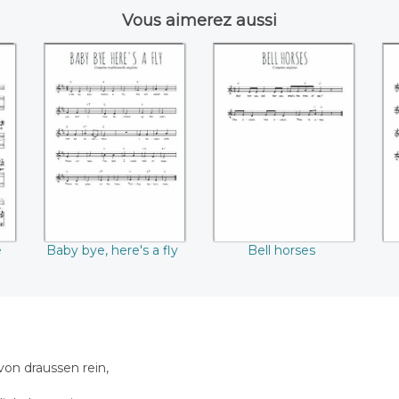
Vous aimerez aussi
ce
Baby bye, here's a
Bell horses
)
fly
e
Baby bye, here's a fly
Bell horses
on draussen rein,