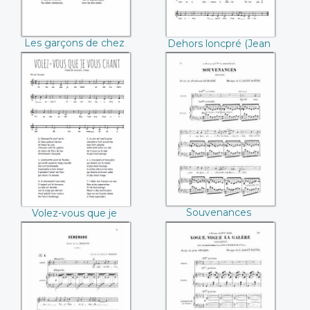
Les garçons de chez
Dehors loncpré (Jean
nous
Erars)
Volez-vous que je
Souvenances
vos chant
(Camille Saint-
(Anonyme)
Saëns)
Souvenances
Volez-vous que je
(Camille Saint-Saëns)
vos chant (Anonyme)
Sérénade (Camille
Vogue, vogue la
Saint-Saëns)
galère (Camille
Saint-Saëns)