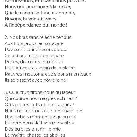
Aimons-nous, et quand nous pouvons
Nous unir pour boire à la ronde,
Que le canon se taise ou gronde,
Buvons, buvons, buvons
À l'indépendance du monde !
2. Nos bras sans relâche tendus
Aux flots jaloux, au sol avare
Ravissent leurs trésors perdus
Ce qui nourrit et ce qui pare
Perles, diamants et métaux
Fruit du coteau, grain de la plaine
Pauvres moutons, quels bons manteaux
Ils se tissent avec notre laine !
3. Quel fruit tirons-nous du labeur
Qui courbe nos maigres échines ?
Où vont les flots de nos sueurs ?
Nous ne sommes que des machines
Nos Babels montent jusqu'au ciel
La terre nous doit ses merveilles
Dès qu'elles ont fini le miel
Le maître chasse les abeilles