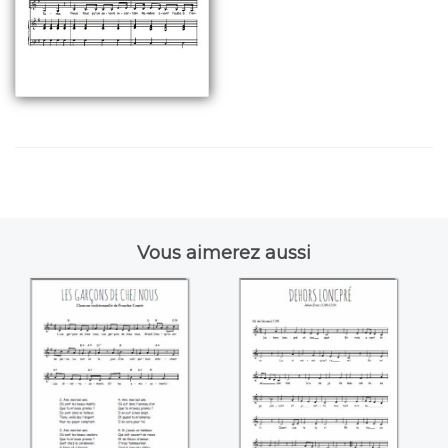
Vous aimerez aussi
Les garçons de
Dehors loncpré
chez nous
(Jean Erars)