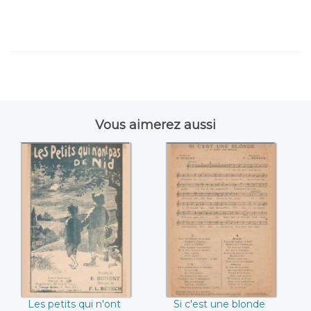
Vous aimerez aussi
Les petits qui n'ont
Si c'est une blonde
pas de nid ((E.
((E. Dumont / F.L.
Dumont / F.L.
Benech))
Benech))
Les petits qui n'ont
Si c'est une blonde