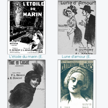
pas de nid (E.
(E. Dumont / F.L.
Dumont / F.L.
Benech)
Benech)
L'étoile du marin
Lune d'amour ((E.
((E. Dumont / F.L.
Dumont / F.L.
Bénech))
Benech))
L'étoile du marin (E.
Lune d'amour (E.
Dumont / F.L.
Dumont / F.L.
Bénech)
Benech)
Tout en causant
Petite fleur des
((E. Dumont / F.L.
neiges ((E. Dumont
Benech))
/ F.L. Benech))