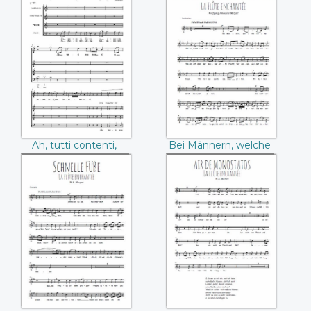
Ah, tutti contenti,
Bei Männern,
Les noces de Figaro
welche Liebe
((Mozart))
fühlen ((Mozart))
Ah, tutti contenti,
Bei Männern, welche
Les noces de Figaro
Liebe fühlen (Mozart)
(Mozart)
Schnelle Füsse
Air de Monostatos
((Mozart))
((Mozart))