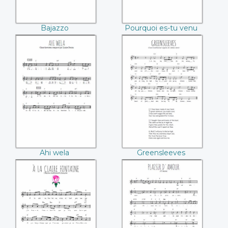
Bajazzo
Pourquoi es-tu venu
Ahi wela
Greensleeves
Ahi wela
Greensleeves
A la Claire Fontaine
Plaisir d'amour (J.P.
Martini)