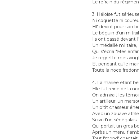
Le refrain du régimen
3. Héloïse fut sérieuse
Ni coquette ni coure
Ell' devint pour son 
Le béguin d'un mitrail
Ils ont passé devant l
Un médaillé militaire,
Qui s'écria "Mes enfa
Je regrette mes vingt
Et pendant qu'le mair
Toute la noce fredonna
4. La mariée étant bel
Elle fut reine de la no
On admirait les témo
Un artilleur, un marso
Un p'tit chasseur éne
Avec un zouave athlé
Suivi d'un sénégalais
Qui portait un gros b
Après un menu flam
Tout l'mond' chantait