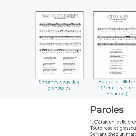
Sommes-nous des
Bon vin et fillett
grenouilles
(Pierre-Jean de
Béranger)
Bon vin et fillette
Sommes-nous des
(Pierre-Jean de
grenouilles
Béranger)
Paroles
1. C'était un' belle br
Toute rose et grassoui
Servant chez un marc