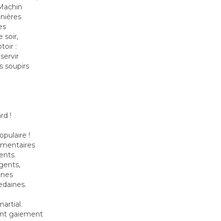
'Machin
anières
es
 soir,
oir :
servir
s soupirs
rd !
populaire !
ementaires
ients.
gents,
ines
edaines.
artial.
ient gaiement