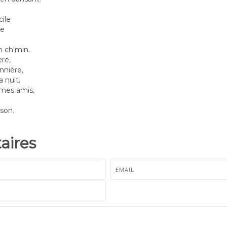
cile
le
n
n ch'min.
ère,
nnière,
 nuit.
mes amis,
n
nson.
ires