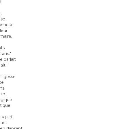
t.
,
use
bonheur
leur
'maire,
nts
 ans."
e parlait
it :
l' gosse
ce.
ins
uin.
rgique
tique
ouquet.
bant
 en dansant.