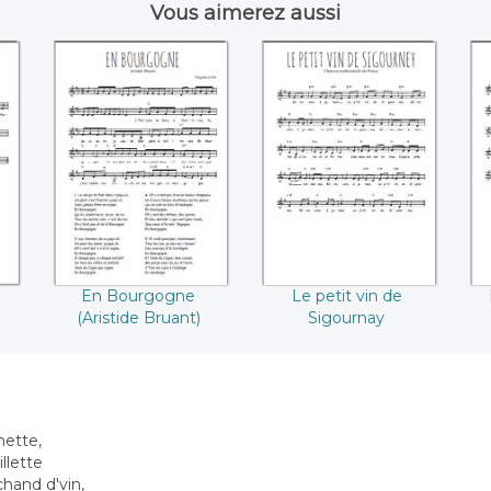
Vous aimerez aussi
e
En Bourgogne
Le petit vin de
(Aristide Bruant)
Sigournay
En Bourgogne
Le petit vin de
(Aristide Bruant)
Sigournay
unette,
llette
hand d'vin,