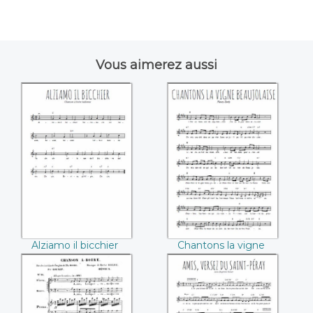
Vous aimerez aussi
Alziamo il bicchier
Chantons la vigne
beaujolaise
(Fleury-Tardy)
Alziamo il bicchier
Chantons la vigne
beaujolaise (Fleury-
Tardy)
Chanson à boire
Amis, versez du