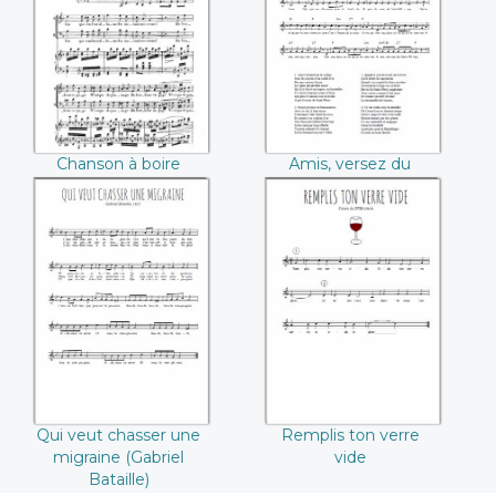
(Hector Berlioz)
Saint-Péray (Jean-
Baptiste Voinet)
Chanson à boire
Amis, versez du
(Hector Berlioz)
Saint-Péray (Jean-
Baptiste Voinet)
Qui veut chasser
Remplis ton verre
une migraine
vide
(Gabriel Bataille)
Qui veut chasser une
Remplis ton verre
migraine (Gabriel
vide
Bataille)