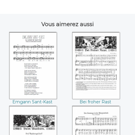
Vous aimerez aussi
Emgann Sant-Kast
Bei froher Rast
(Hermann Krome)
Emgann Sant-Kast
Bei froher Rast
(Hermann Krome)
Beim Wandern
Des Sonntags in