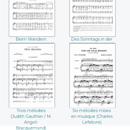
(Hermann Krome)
der Morgenstund
(W.H. Veit)
Beim Wandern
Des Sonntags in der
(Hermann Krome)
Morgenstund (W.H.
Veit)
Trois mélodies
Six mélodies mises
(Judith Gauthier /
en musique
M. Angot-
(Charles Lefebvre)
Bracquemond)
Trois mélodies
Six mélodies mises
(Judith Gauthier / M.
en musique (Charles
Angot-
Lefebvre)
Bracquemond)