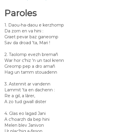
Paroles
1. Daou-ha-daou e kerzhomp
Da zorn en va hini :
Graet pevar baz ganeomp
Sav da droad 'ta, Mari !
2. Taolomp evezh bremañ
War hor c'hiz 'n un taol krenn
Greomp pep a dro amañ
Hag un tamm stouadenn
3. Astennit ar vandenn
Lammit 'ta en dachenn :
Re a gil, a lârer,
A zo tud gwall dister
4. Glas eo lagad Jani
A c'hoarzh da bep hini
Melen blev Janivon
Ur plac'hig a-feson