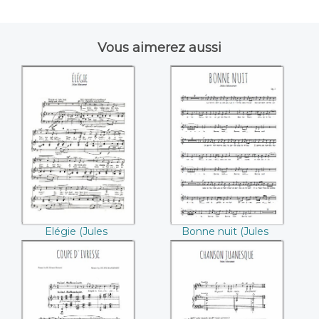
Vous aimerez aussi
Elégie ((Jules
Bonne nuit ((Jules
Massenet))
Massenet))
Elégie (Jules
Bonne nuit (Jules
Massenet)
Massenet)
Coupe d'ivresse
Chanson
((Jules Massenet))
juanesque ((Jules