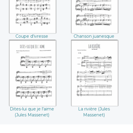
Massenet ))
Coupe d'ivresse
Chanson juanesque
(Jules Massenet)
(Jules Massenet )
Dites-lui que je
La rivière ((Jules
l'aime ((Jules
Massenet))
Massenet))
Dites-lui que je l'aime
La rivière (Jules
(Jules Massenet)
Massenet)