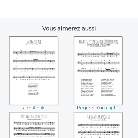
Vous aimerez aussi
La matinale
Regrets d'un captif
républicain
La matinale
Regrets d'un captif
républicain
Déclaration du
La danse française