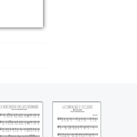
Je rencontrai un
La compagnie
gros Normand
d'Occident