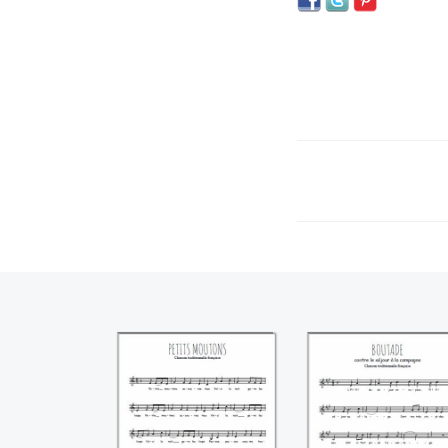
Petits moutons
Boutade