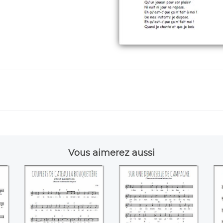
Vous aimerez aussi
Couplets de
Sur une
cateau la
demoiselle de