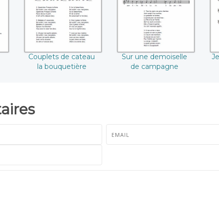
bouquetière
campagne
Couplets de cateau
Sur une demoiselle
Je
la bouquetière
de campagne
ires