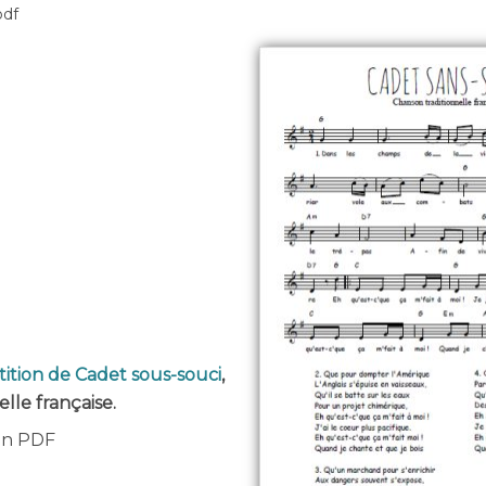
pdf
tition de Cadet sous-souci
,
lle française.
 en PDF