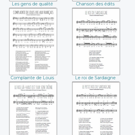
Les gens de qualité
Chanson des édits
Complainte de
Le roi de Sardaigne
Louis XVI aux
français
Complainte de Louis
Le roi de Sardaigne
XVI aux français
Le roi là-haut est
Le petit roi de
sur son trône
Sardaigne