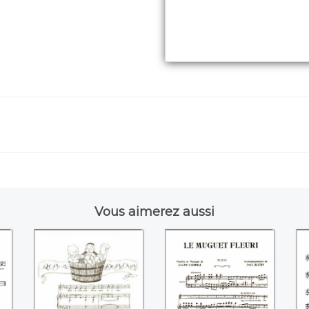
Vous aimerez aussi
Rub a dub dub
Le Muguet fleuri
Le
(Joseph Ladmiral /