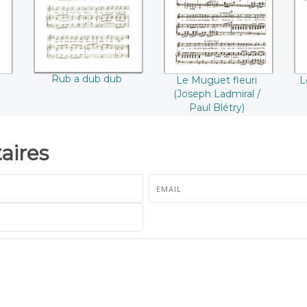
Paul Blétry)
Rub a dub dub
Le Muguet fleuri
L
(Joseph Ladmiral /
Paul Blétry)
ires