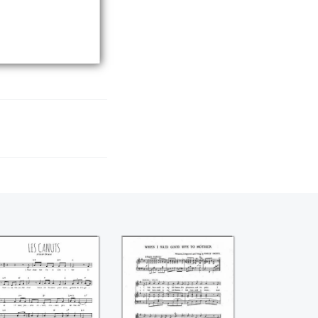
s Canuts (Aristide
When I said good
Bruant)
bye to mother