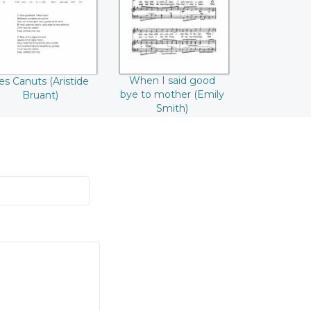
(Emily Smith)
When I said good
es Canuts (Aristide
bye to mother (Emily
Bruant)
Smith)