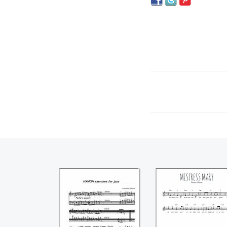
Exercises for jazz -
Mistress Mary
Exercices jazz