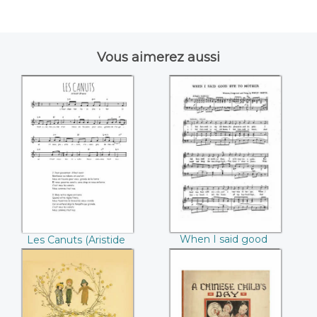
Vous aimerez aussi
Les Canuts (Aristide
When I said good
Bruant)
bye to mother
(Emily Smith)
When I said good
Les Canuts (Aristide
bye to mother (Emily
Bruant)
Smith)
A day in child's life
A chinese child's