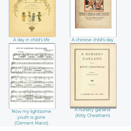
(Myles B. Foster)
day (Anice
Terhune)
A day in child's life
A chinese child's day
(Myles B. Foster)
(Anice Terhune)
Now my lightsome
A nursery garland
youth is gone
(Kitty Cheatham)
(Clément Marot)
A nursery garland
Now my lightsome
(Kitty Cheatham)
youth is gone
(Clément Marot)