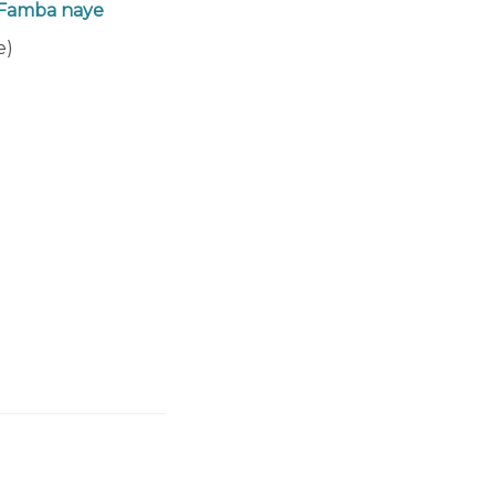
e Famba naye
e)