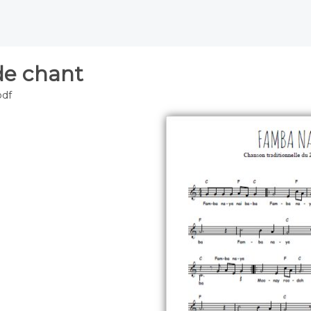
de chant
pdf