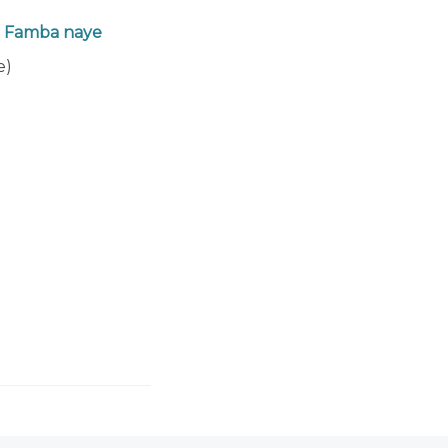
e Famba naye
e)