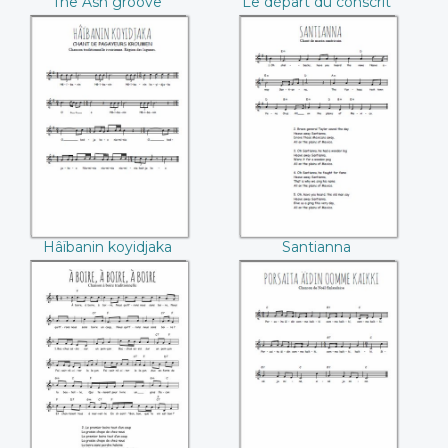
The Ash groove
Le départ du conscrit
Hâïbanin koyidjaka
Santianna
Hâïbanin koyidjaka
Santianna
A boire, à boire, à
Porsaita äidin
boire
oomme kaikki