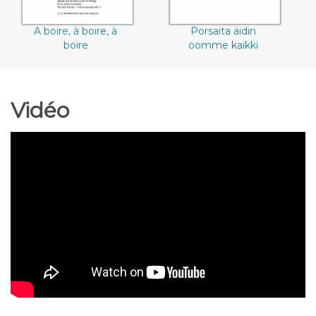
A boire, à boire, à
Porsaita äidin
boire
oomme kaikki
Vidéo