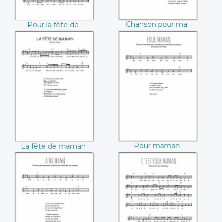
Chanson pour ma
Pour la fête de
mère
maman (Jean-
Baptiste Voinet)
La fête de maman
Pour maman
(Claude Fontaine)
Pour maman
La fête de maman
(Claude Fontaine)
A mi Mamá
C'est pour maman
(Louis Guillaume)