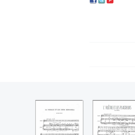
La vieille et les
L'huître et les
deux servantes
plaideurs