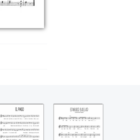
El paso
Edward Ballad