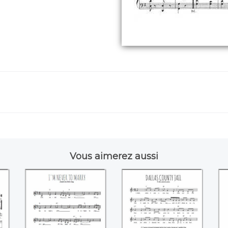
Vous aimerez aussi
I'm never to marry
Dallas County Jail