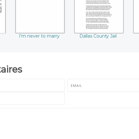
I'm never to marry
Dallas County Jail
ires