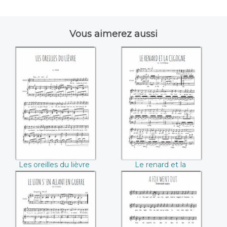
Vous aimerez aussi
Les oreilles du
Le renard et la
lièvre
cigogne
Les oreilles du lièvre
Le renard et la
cigogne
Le lion s'en allant
A fox went out
en guerre