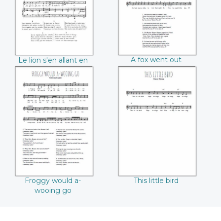
A fox went out
Le lion s'en allant en
guerre
Froggy would a-
This little bird
wooing go
Froggy would a-
This little bird
wooing go