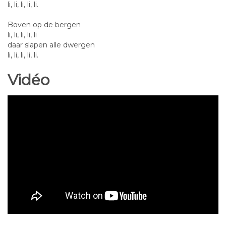
li, li, li, li, li.
Boven op de bergen
li, li, li, li, li
daar slapen alle dwergen
li, li, li, li, li.
Vidéo