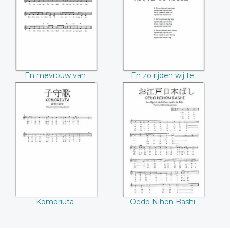
Roosendaal
peerd
En mevrouw van
En zo rijden wij te
Roosendaal
peerd
Komoriuta
Oedo Nihon Bashi
Komoriuta
Oedo Nihon Bashi