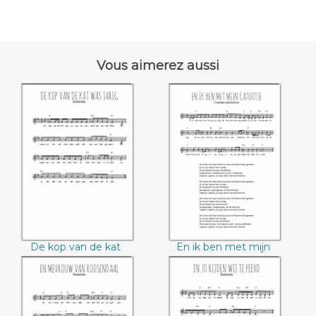
Vous aimerez aussi
De kop van de kat
En ik ben met mijn
was jarig
Catootje
De kop van de kat
En ik ben met mijn
was jarig
Catootje
En mevrouw van
En zo rijden wij te