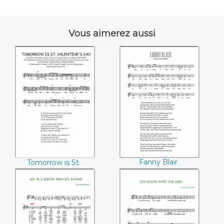
Vous aimerez aussi
Tomorrow is St.
Fanny Blair
Valentine's day
Fanny Blair
Tomorrow is St.
Valentine's day
Ah ! Si l'amour
Les filles sont
prenait racine
volages