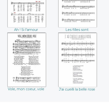
Ah ! Si l'amour
Les filles sont
prenait racine
volages
Vole, mon coeur,
J'ai cueilli la belle
vole
rose
Vole, mon coeur, vole
J'ai cueilli la belle rose