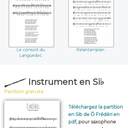
Le conscrit du
Relantamplan
Languedoc
Le conscrit du
Relantamplan
Languedoc
Instrument en Si♭
Partition gratuite
Téléchargez la partition
en Sib de Ô Frédéri en
pdf
, pour saxophone