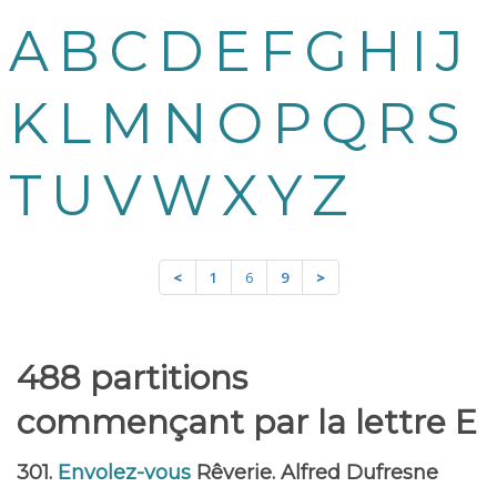
A
B
C
D
E
F
G
H
I
J
K
L
M
N
O
P
Q
R
S
T
U
V
W
X
Y
Z
<
1
6
9
>
488 partitions
commençant par la lettre E
301.
Envolez-vous
Rêverie. Alfred Dufresne