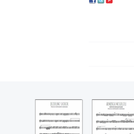
Erzerumi shoror
Armenia Miserlou
Eench eemanae