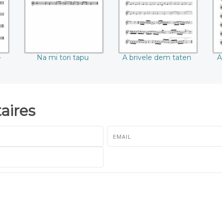
-
Na mi tori tapu
A brivele dem taten
A
ires