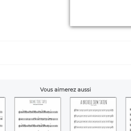
Vous aimerez aussi
 -
Na mi tori tapu
A brivele dem
e
taten