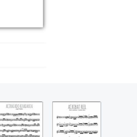
Acorazado
Acrobat reel
rivadavia (Angel