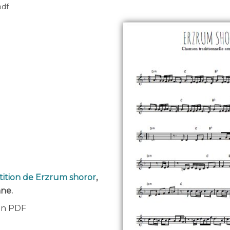
pdf
tition de Erzrum shoror
,
ne.
 en PDF