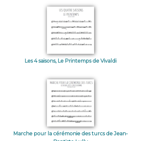
Les 4 saisons, Le Printemps de Vivaldi
Marche pour la cérémonie des turcs de Jean-