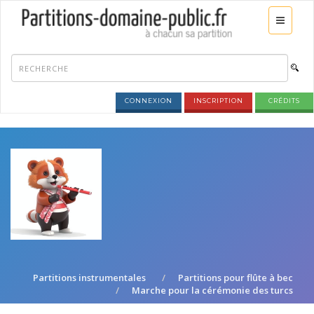
CONNEXION
INSCRIPTION
CRÉDITS
Partitions instrumentales
Partitions pour flûte à bec
Marche pour la cérémonie des turcs