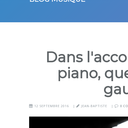
Dans l'ac
piano, que
ga
12 SEPTEMBRE 2016
|
JEAN-BAPTISTE
|
0 C