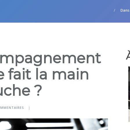
Dans
compagnement
 fait la main
uche ?
OMMENTAIRES
|