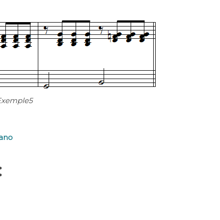
Exemple5
iano
: