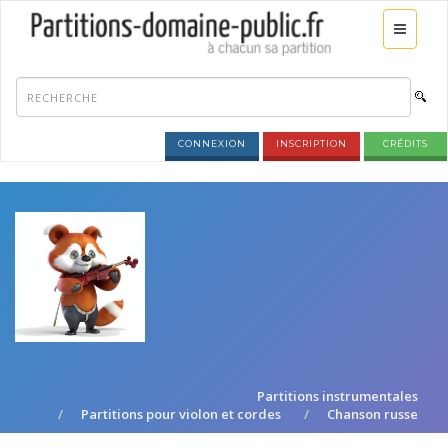
CONNEXION
INSCRIPTION
CRÉDITS
Partitions instrumentales
Partitions pour violon et cordes
Chanson russe