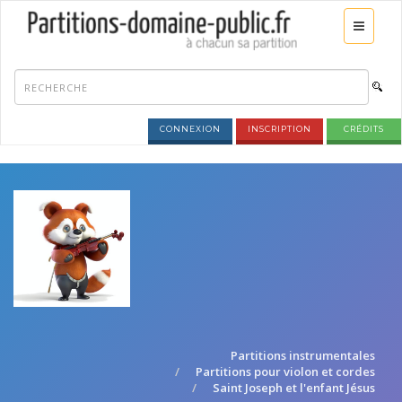
CONNEXION
INSCRIPTION
CRÉDITS
Partitions instrumentales
Partitions pour violon et cordes
Saint Joseph et l'enfant Jésus