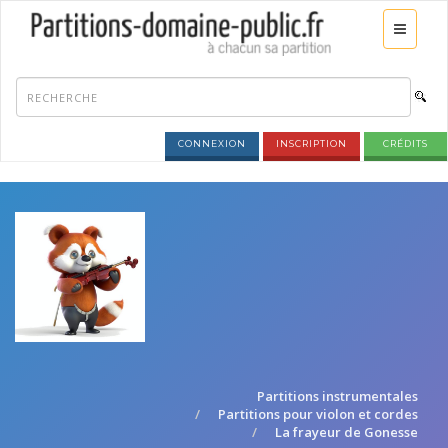
CONNEXION
INSCRIPTION
CRÉDITS
Partitions instrumentales
Partitions pour violon et cordes
La frayeur de Gonesse