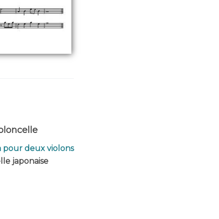
oloncelle
a pour deux violons
lle japonaise