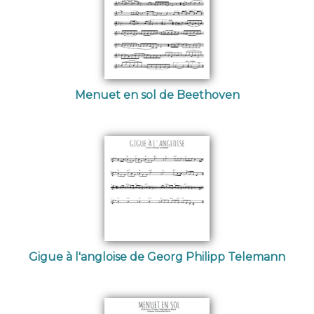
Menuet en sol de Beethoven
Gigue à l'angloise de Georg Philipp Telemann