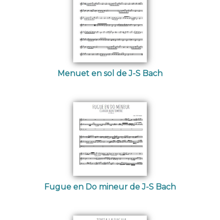
Menuet en sol de J-S Bach
Fugue en Do mineur de J-S Bach