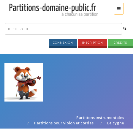
CONNEXION
INSCRIPTION
CRÉDITS
Partitions instrumentales
Partitions pour violon et cordes
Le cygne