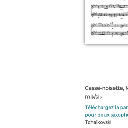
Casse-noisette,
mi♭/si♭
Téléchargez la par
pour deux saxopho
Tchaïkovski