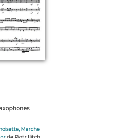
saxophones
-noisette, Marche
nor
de Piotr Ilitch