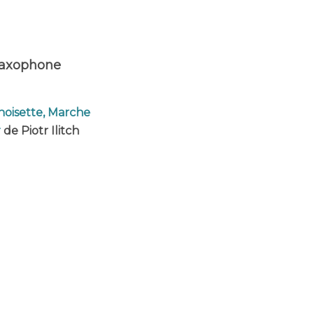
saxophone
-noisette, Marche
r
de Piotr Ilitch