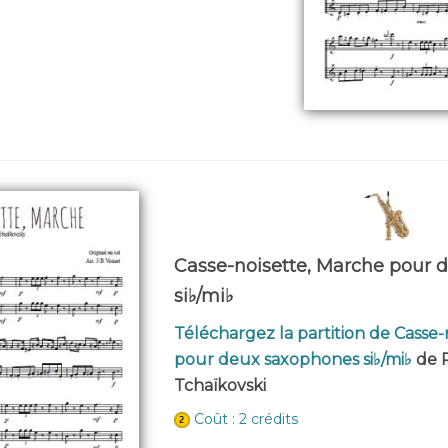
Casse-noisette, Marche pour 
si♭/mi♭
Téléchargez la partition de Casse
pour deux saxophones si♭/mi♭
de P
Tchaïkovski
Coût : 2 crédits