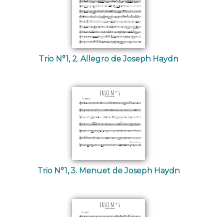
Trio N°1, 2. Allegro de Joseph Haydn
Trio N°1, 3. Menuet de Joseph Haydn