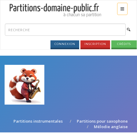
CONNEXION
INSCRIPTION
CRÉDITS
Partitions instrumentales
Partitions pour saxophone
Mélodie anglaise