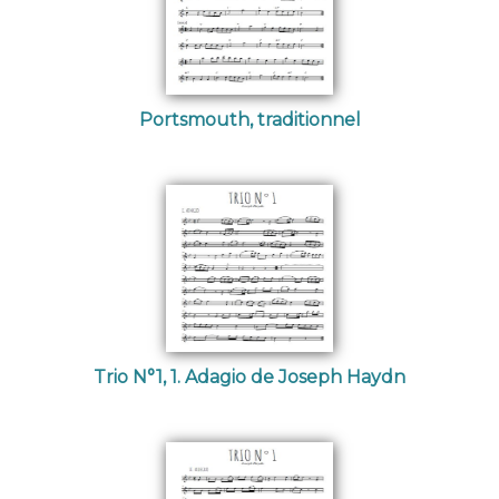
Portsmouth, traditionnel
Trio N°1, 1. Adagio de Joseph Haydn