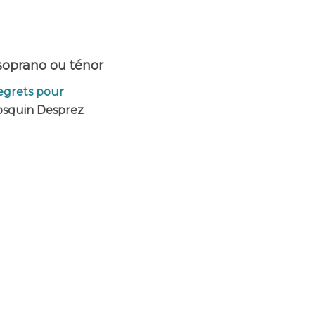
soprano ou ténor
regrets pour
osquin Desprez