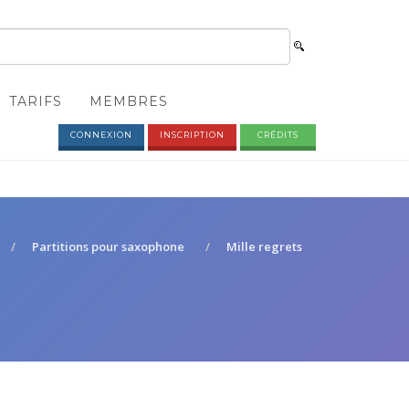
TARIFS
MEMBRES
CONNEXION
INSCRIPTION
CRÉDITS
Partitions pour saxophone
Mille regrets