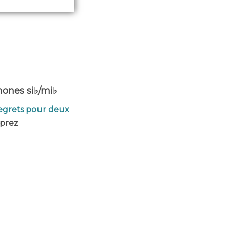
hones si♭/mi♭
regrets pour deux
prez